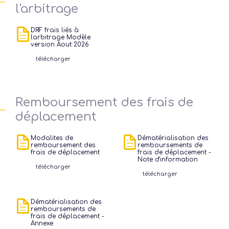
l'arbitrage
perfo
f
DRF frais liés à
larbitrage Modèle
L
version Aout 2026
e
télécharger
La for
rég
Remboursement des frais de
déplacement
Modalites de
Dématérialisation des
remboursement des
remboursements de
frais de déplacement
frais de déplacement -
Note d'information
télécharger
télécharger
Dématérialisation des
remboursements de
frais de déplacement -
Annexe