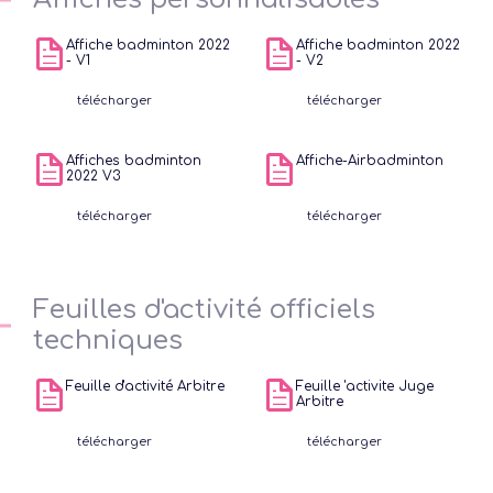
Affiche badminton 2022
Affiche badminton 2022
D
- V1
- V2
Enca
télécharger
télécharger
Tech
Bén
Affiches badminton
Affiche-Airbadminton
2022 V3
D
télécharger
télécharger
G
O
Tech
Feuilles d'activité officiels
techniques
Inscri
Feuille d'activité Arbitre
Feuille 'activite Juge
Arbitre
form
télécharger
télécharger
Cat