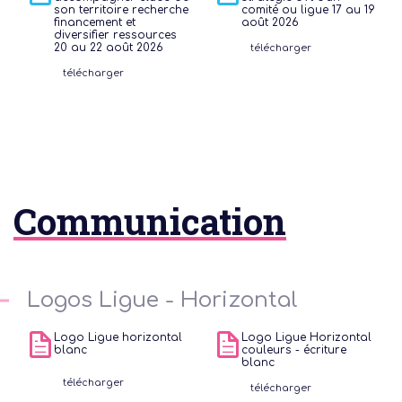
son territoire recherche
comité ou ligue 17 au 19
financement et
août 2026
diversifier ressources
20 au 22 août 2026
télécharger
télécharger
votre
diffé
dispo
Communication
féd
Un p
Logos Ligue - Horizontal
Logo Ligue horizontal
Logo Ligue Horizontal
blanc
couleurs - écriture
blanc
télécharger
télécharger