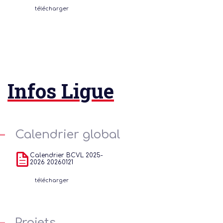
télécharger
Infos Ligue
Les 
rég
Calendrier global
Port
Calendrier BCVL 2025-
événe
2026 20260121
s
télécharger
parte
Projets