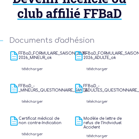
club affilié FFBaD
Documents d'adhésion
FFBaD_FORMULAIRE_SAISON_2025-
FFBaD_FORMULAIRE_SAISON
2026_MINEUR_ok
2026_ADULTE_ok
télécharger
télécharger
FFBaD_-
FFBaD_-
_MINEURS_QUESTIONNAIRE_SANTE
_ADULTES_QUESTIONNAIRE
télécharger
télécharger
Certificat médical de
Modèle de lettre de
non contre-Indication
refus de l’Individuel
Accident
télécharger
télécharger