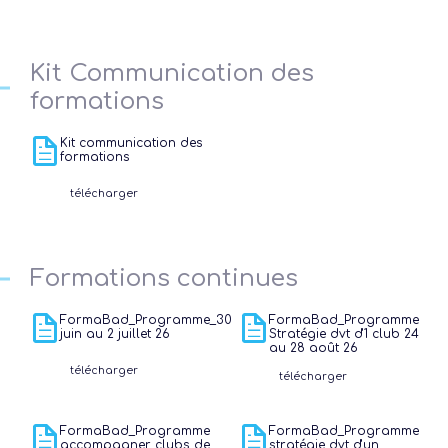
Ré
Kit Communication des
formations
Kit communication des
formations
télécharger
Formations continues
FormaBad_Programme_30
FormaBad_Programme
juin au 2 juillet 26
Stratégie dvt d'1 club 24
au 28 août 26
télécharger
télécharger
FormaBad_Programme
FormaBad_Programme
accompagner clubs de
stratégie dvt d'un