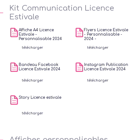
Kit Communication Licence
Estivale
tour
Affiche A4 Licence
Flyers Licence Estivale
c
Estivale -
- Personnalisable -
Personnalisable 2024
2024 -
télécharger
télécharger
Bandeau Facebook
Instagram Publication
Licence Estivale 2024
Licence Estivale 2024
télécharger
télécharger
Story Licence estivale
télécharger
Affiches personnalisables