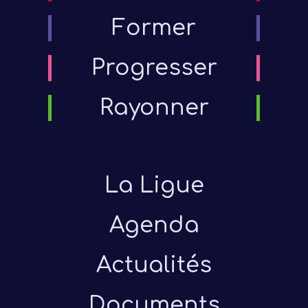
Former
Progresser
Rayonner
La Ligue
Présen
Agenda
Les 
Actualités
Notre
Ré
Documents