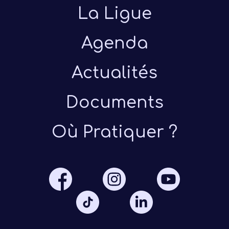
dispo
La Ligue
féd
Agenda
Un p
Actualités
Documents
Où Pratiquer ?