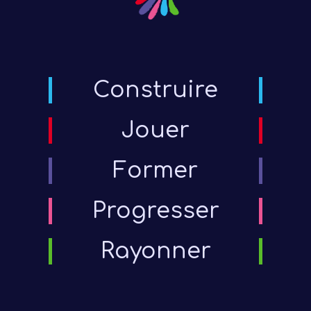
Construire
Jouer
Former
Progresser
Rayonner
votre
diffé