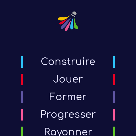
Construire
Jouer
Former
Présen
Progresser
Les 
Rayonner