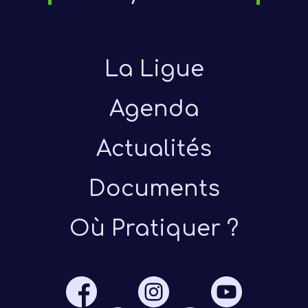
Notre
Ré
La Ligue
Agenda
Actualités
Documents
Où Pratiquer ?