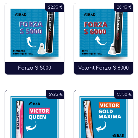
22.95 €
28.45 €
Forza S 5000
Volant Forza S 6000
29.95 €
33.50 €