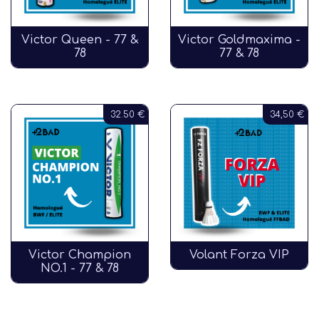
Victor Queen - 77 &
Victor Goldmaxima -
78
77 & 78
32.50 €
34,50 €
Victor Champion
Volant Forza VIP
NO.1 - 77 & 78