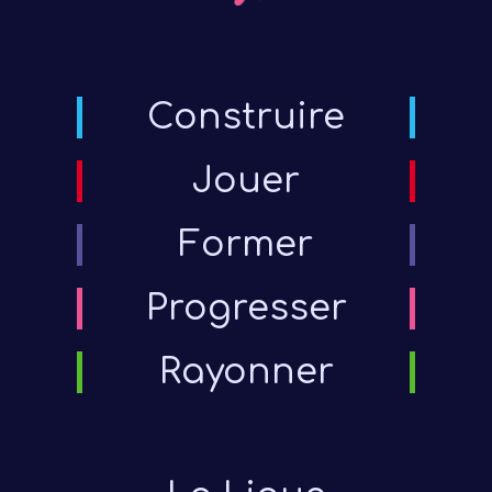
form
Cat
form
Construire
Jouer
Former
Progresser
Rayonner