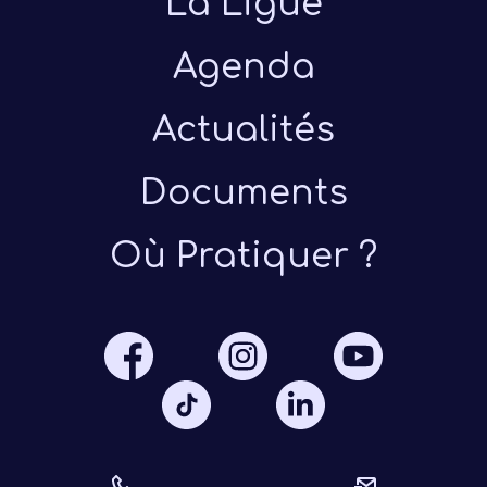
La Ligue
Le pa
Agenda
perfo
Actualités
f
L
Documents
e
La for
Où Pratiquer ?
rég