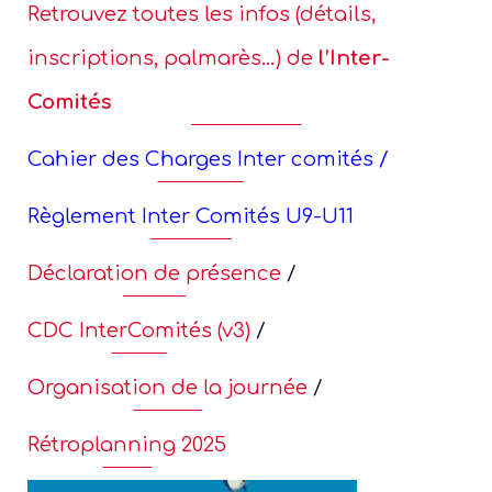
Je
Retrouvez toutes les infos (détails,
inscriptions, palmarès…) de
l’Inter-
Adu
Comités
tour
Cahier des Charges Inter comités
/
c
Règlement Inter Comités U9-U11
Déclaration de présence
/
CDC InterComités (v3)
/
Organisation de la journée
/
Rétroplanning 2025