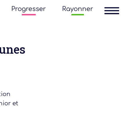
Progresser
Rayonner
eunes
tion
nior et