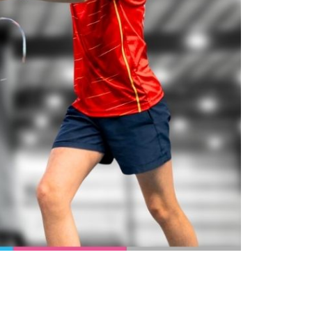
Ligue
Construire
Jouer
Former
Progresser
Rayonner