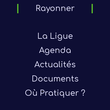
Notre
Rayonner
Ré
La Ligue
Agenda
Actualités
Documents
Où Pratiquer ?