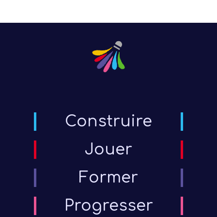
Construire
Jouer
Présen
Former
Progresser
Les 