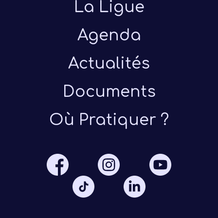
La Ligue
Agenda
Actualités
Documents
Présen
Où Pratiquer ?
Les 
Notre
Ré