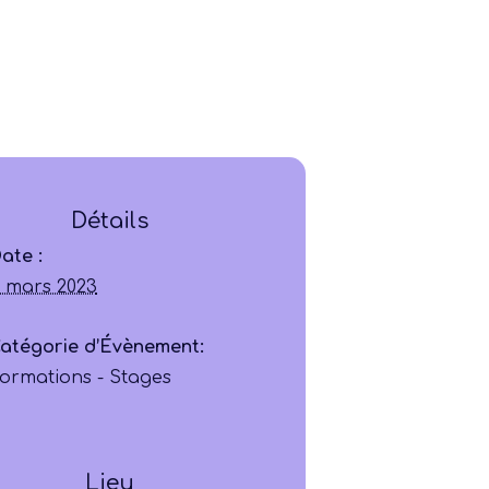
Détails
ate :
Ligue
 mars 2023
Construire
atégorie d’Évènement:
ormations - Stages
Jouer
Former
Lieu