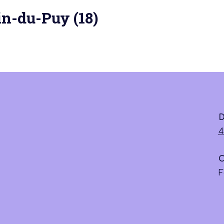
in-du-Puy (18)
 actu :
D
nérale
4
C
F