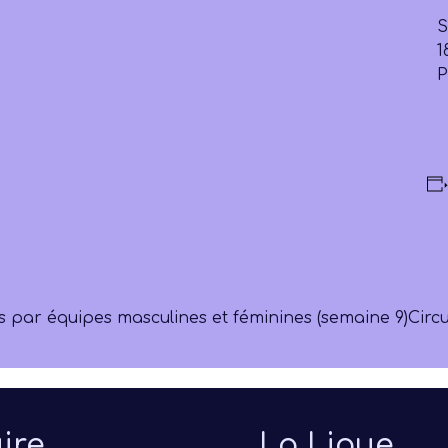
S
1
P
s par équipes masculines et féminines (semaine 9)
Circu
ire
La Ligue