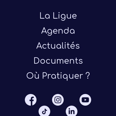
La Ligue
Agenda
Actualités
Présen
Documents
Les 
Où Pratiquer ?
Notre
Ré