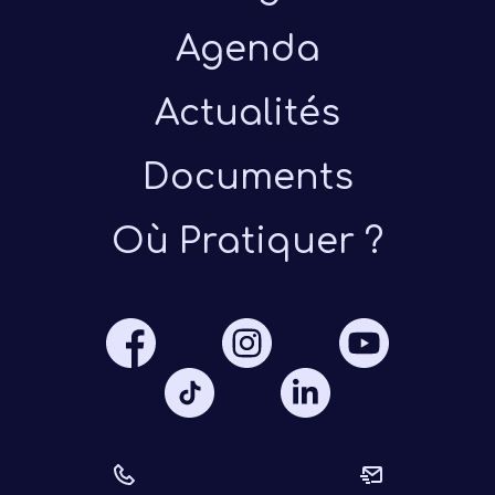
Agenda
Actualités
Documents
Présen
Où Pratiquer ?
Les 
Notre
Ré