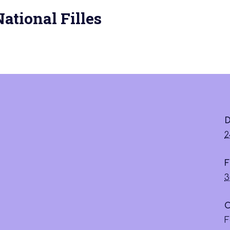
National Filles
 actu :
nérale
D
2
F
3
C
F