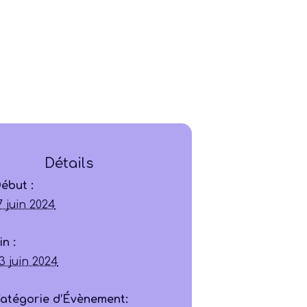
Ligue
Détails
ébut :
Construire
7 juin 2024
Jouer
in :
3 juin 2024
Former
atégorie d’Évènement: