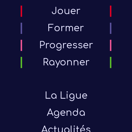
Jouer
Former
Progresser
Rayonner
Présen
La Ligue
Les 
Agenda
Notre
Actualités
Ré