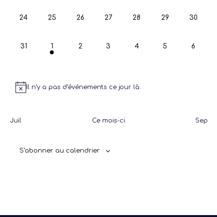
0
0
0
0
0
0
0
24
25
26
27
28
29
30
évènement,
évènement,
évènement,
évènement,
évènement,
évènement,
évènem
0
1
0
0
0
0
0
31
1
2
3
4
5
6
évènement,
évènement,
évènement,
évènement,
évènement,
évènement,
évènem
Il n’y a pas d’événements ce jour là.
Juil
Ce mois-ci
Sep
S’abonner au calendrier