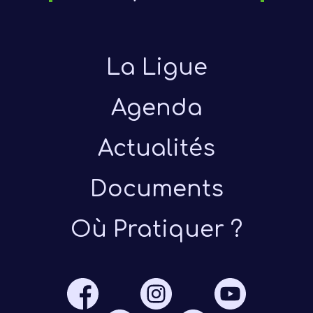
La Ligue
Agenda
Actualités
Présen
Documents
Les 
Où Pratiquer ?
Notre
Ré