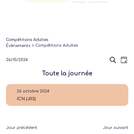
Compétitions Adultes
Compétitions Adultes
Évènements
Recherch
Navi
26/10/2024
Jour
de
et
Sélectionnez
Recherche
vues
navigatio
une
Évè
Toute la journée
de
date.
vues
Évènemen
26 octobre 2024
ICN (J03)
Jour précédent
Jour suivant