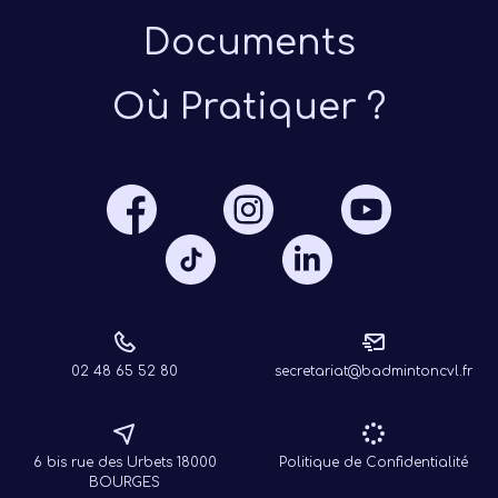
Documents
Où Pratiquer ?
Présen
Les 
Notre
Ré
02 48 65 52 80
secretariat@badmintoncvl.fr
6 bis rue des Urbets 18000
Politique de Confidentialité
BOURGES