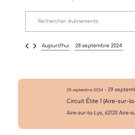
Recherche
Saisir
et
mot-
navigation
clé.
de
Rechercher
vues
Aujourd'hui
28 septembre 2024
Évènements
Évènements
Notre dernière
Sélectionnez
par
une
mot-
date.
clé.
Assemblée Gé
2026
-
29 septem
28 septembre 2024
Circuit Élite 1 (Aire-sur-la
Aire-sur-la-Lys, 62120 Aire-s