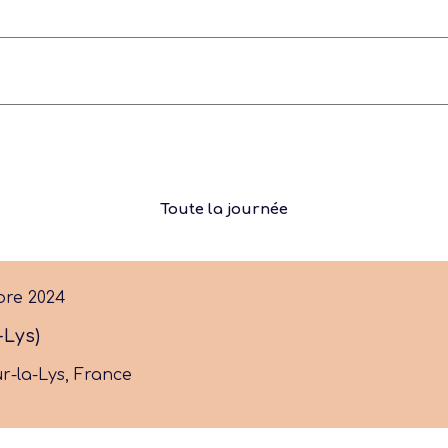
 actu :
Toute la journée
nérale
bre 2024
-Lys)
ur-la-Lys, France