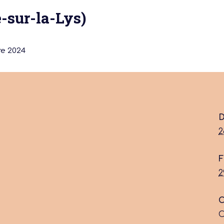
e-sur-la-Lys)
e 2024
 actu :
D
2
nérale
F
2
C
C