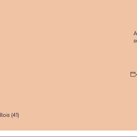
A
s
ois (41)