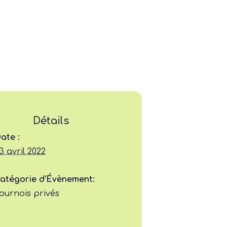
Détails
Ligue
ate :
3 avril 2022
Construire
atégorie d’Évènement:
Jouer
ournois privés
Former