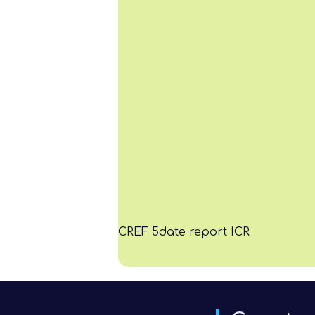
CREF 5
date report ICR