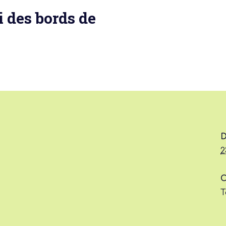
 des bords de
 actu :
nérale
D
2
C
T