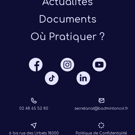
Actualités
Documents
Où Pratiquer ?
Présen
Les 
Notre
Ré
02 48 65 52 80
secretariat@badmintoncvl.fr
6 bis rue des Urbets 18000
Politique de Confidentialité