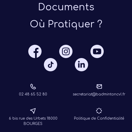
Documents
Où Pratiquer ?
Présen
Les 
Notre
Ré
02 48 65 52 80
secretariat@badmintoncvl.fr
6 bis rue des Urbets 18000
Politique de Confidentialité
BOURGES