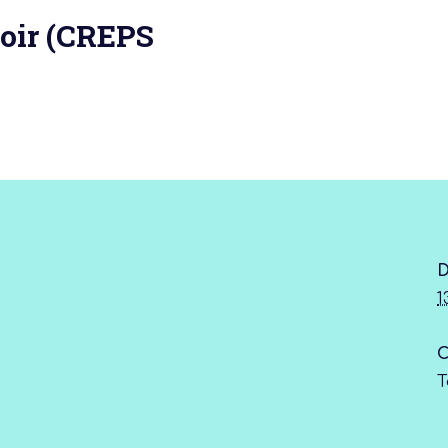
poir (CREPS
 actu :
nérale
D
1
C
T