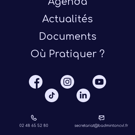
Agenda
Actualités
Documents
Où Pratiquer ?
Présen
Les 
Notre
Ré
02 48 65 52 80
secretariat@badmintoncvl.fr