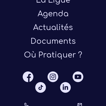
La Ligue
Agenda
Actualités
Documents
Présen
Où Pratiquer ?
Les 
Notre
Ré