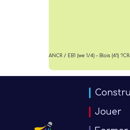
ANCR / EB1 (we 1/4) – Blois (41) ?
CR
Constru
Jouer