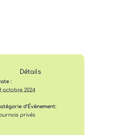
Ligue
Détails
Construire
ate :
8 octobre 2024
Jouer
atégorie d’Évènement:
Former
ournois privés
Progresser