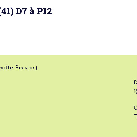
41) D7 à P12
 actu :
nérale
motte-Beuvron)
D
1
C
T