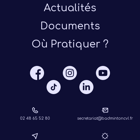
Actualités
Documents
Où Pratiquer ?
Présen
Les 
Notre
Ré
02 48 65 52 80
secretariat@badmintoncvl.fr