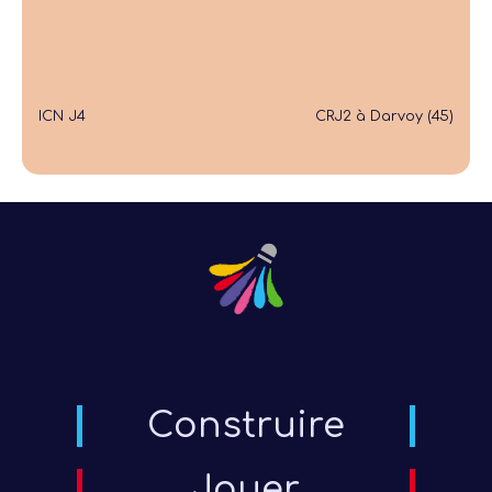
ICN J4
CRJ2 à Darvoy (45)
Construire
Jouer