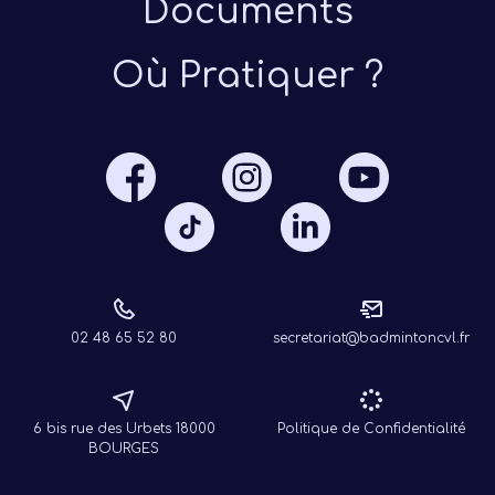
Documents
Où Pratiquer ?
Présen
Les 
Notre
Ré
02 48 65 52 80
secretariat@badmintoncvl.fr
6 bis rue des Urbets 18000
Politique de Confidentialité
BOURGES