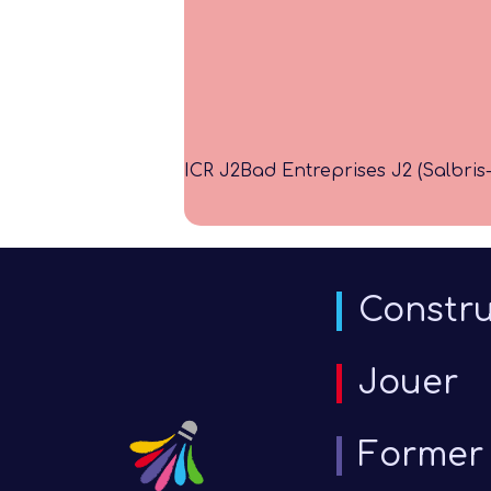
ICR J2
Bad Entreprises J2 (Salbris-
Constru
Jouer
Former