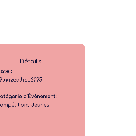
Ligue
Détails
Construire
ate :
9 novembre 2025
Jouer
atégorie d’Évènement:
ompétitions Jeunes
Former
Progresser