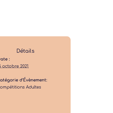
Ligue
Détails
Construire
ate :
6 octobre 2021
Jouer
atégorie d’Évènement:
ompétitions Adultes
Former
Progresser