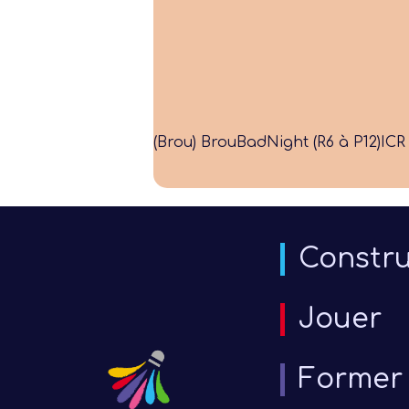
(Brou) BrouBadNight (R6 à P12)
ICR 
Constru
Jouer
Former