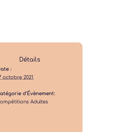
Ligue
Détails
Construire
ate :
7 octobre 2021
Jouer
atégorie d’Évènement:
ompétitions Adultes
Former
Progresser