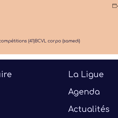
ompétitions (41)
BCVL corpo (samedi)
ire
La Ligue
Agenda
Actualités