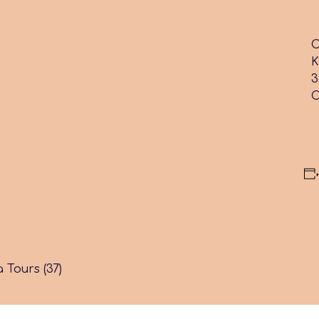
C
K
3
C
à Tours (37)