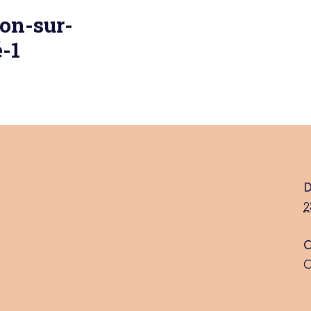
ton-sur-
-1
 actu :
nérale
D
2
C
C