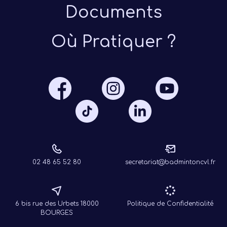
Documents
Où Pratiquer ?
Présen
Les 
Notre
Ré
02 48 65 52 80
secretariat@badmintoncvl.fr
6 bis rue des Urbets 18000
Politique de Confidentialité
BOURGES