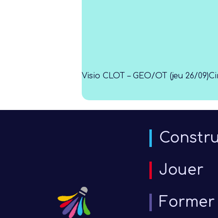
Visio CLOT – GEO/OT (jeu 26/09)
Ci
Constru
Jouer
Former