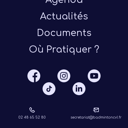
Actualités
Documents
Où Pratiquer ?
Présen
Les 
Notre
Ré
02 48 65 52 80
secretariat@badmintoncvl.fr