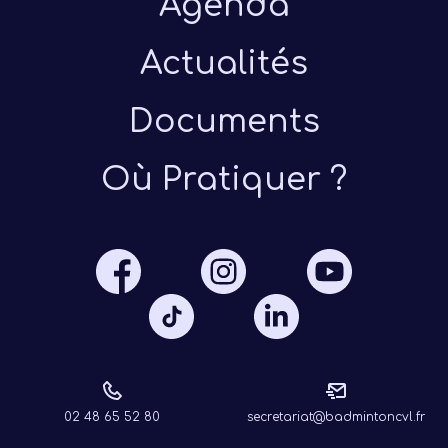
Agenda
Actualités
Documents
Où Pratiquer ?
Présen
Les 
Notre
Ré
02 48 65 52 80
secretariat@badmintoncvl.fr