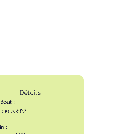
Détails
Ligue
ébut :
 mars 2022
Construire
in :