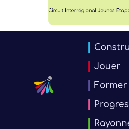
Circuit Interrégional Jeunes Etape
Constru
Jouer
Former
Progres
Rayonn
6 j