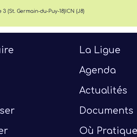
 3 (St. Germain-du-Puy-18)
ICN (J8)
ire
La Ligue
Agenda
Actualités
ser
Documents
er
Où Pratique
uillet 2026