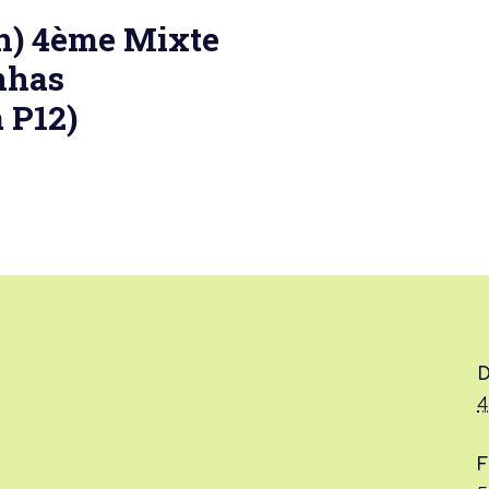
on) 4ème Mixte
nhas
 P12)
 actu :
nérale
D
4
F