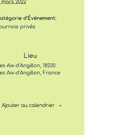
Jouer
 mars 2022
atégorie d’Évènement:
Former
ournois privés
Progresser
Rayonner
Lieu
es Aix-d’Angillon, 18220
es Aix-d’Angillon, France
Ajouter au calendrier