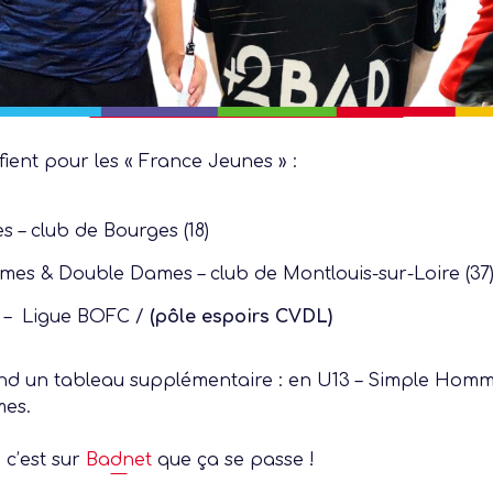
fient pour les « France Jeunes » :
 – club de Bourges (18)
mes & Double Dames – club de Montlouis-sur-Loire (37
 – Ligue BOFC /
(pôle espoirs CVDL)
end un tableau supplémentaire : en U13 – Simple Homme
mes.
 c’est sur
Badnet
que ça se passe !