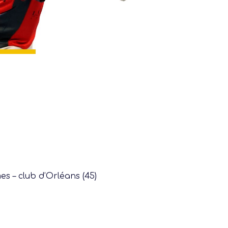
Former
Progresser
Rayonner
)
s – club d’Orléans (45)