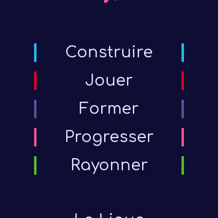
Les 
Construire
Notre
Ré
Jouer
Former
Progresser
Rayonner