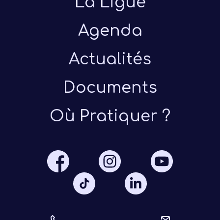
La Ligue
Agenda
Actualités
Documents
Où Pratiquer ?
votre
diffé
dispo
féd
Un p