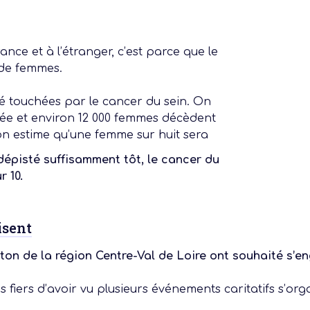
nce et à l’étranger, c’est parce que le
de femmes.
é touchées par le cancer du sein. On
e et environ 12 000 femmes décèdent
on estime qu’une femme sur huit sera
dépisté suffisamment tôt, le cancer du
 actu :
r 10.
nérale
isent
on de la région Centre-Val de Loire ont souhaité s’
iers d’avoir vu plusieurs événements caritatifs s’organ