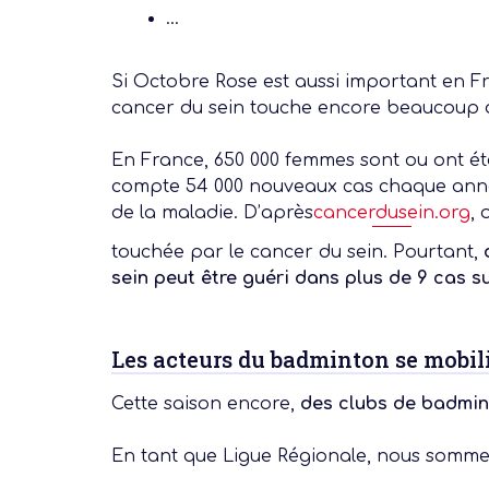
…
Si Octobre Rose est aussi important en Fra
cancer du sein touche encore beaucoup 
En France, 650 000 femmes sont ou ont ét
compte 54 000 nouveaux cas chaque anné
de la maladie. D’après
cancerdusein.org
, 
touchée par le cancer du sein. Pourtant,
Notre dernière
sein peut être guéri dans plus de 9 cas su
Assemblée Gé
Les acteurs du badminton se mobil
2026
Cette saison encore,
des clubs de badmint
En tant que Ligue Régionale, nous sommes f