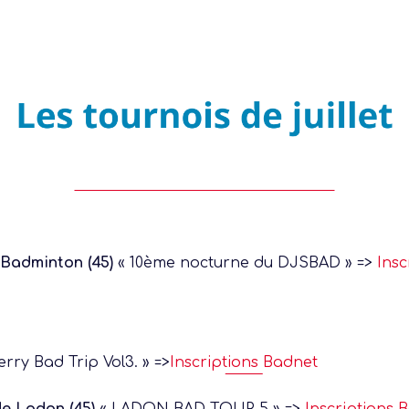
 Badminton (45)
« 10ème nocturne du DJSBAD » =>
Insc
erry Bad Trip Vol3. » =>
Inscriptions Badnet
Présentation Ligue