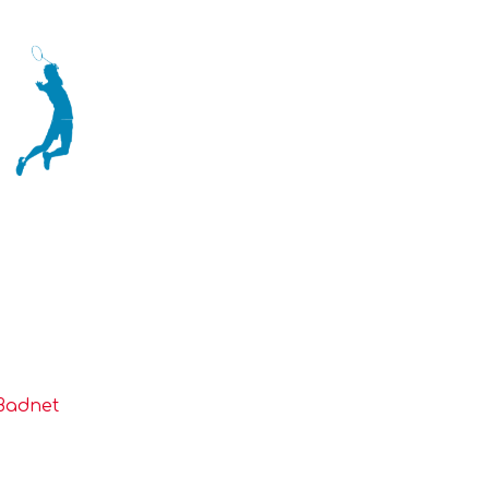
Ligue
Construire
 Badnet
Jouer