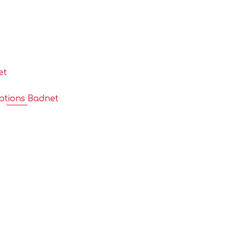
Former
Progresser
Rayonner
et
iptions Badnet