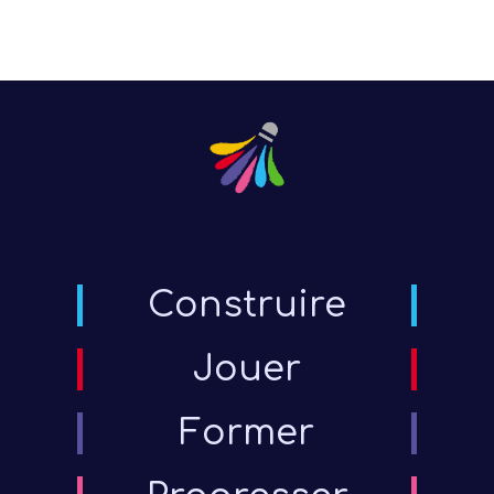
Construire
Jouer
D
Former
Enca
Tech
Bén