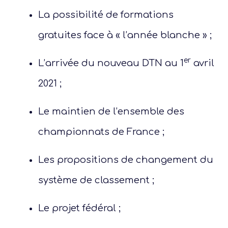
votre
La possibilité de formations
gratuites face à « l’année blanche » ;
diffé
dispo
er
L’arrivée du nouveau DTN au 1
avril
féd
2021 ;
Un p
Le maintien de l’ensemble des
championnats de France ;
Les propositions de changement du
système de classement ;
Le projet fédéral ;