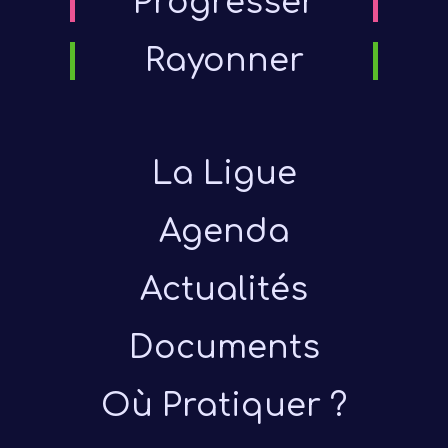
Progresser
Rayonner
D
G
O
Tech
La Ligue
Inscri
Agenda
form
Actualités
Cat
Documents
form
Où Pratiquer ?