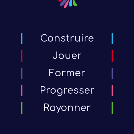
votre
diffé
Construire
dispo
féd
Jouer
Un p
Former
Progresser
Rayonner