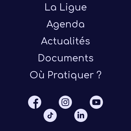
La Ligue
Agenda
Actualités
Documents
Où Pratiquer ?
Je
Adu
tour