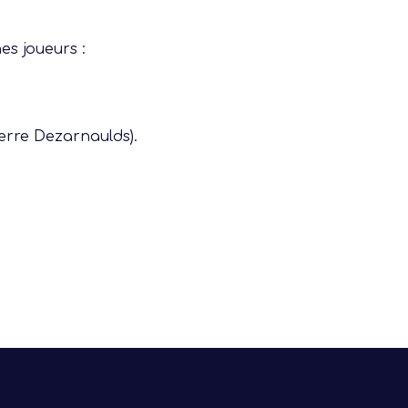
Progresser
nes joueurs :
Rayonner
ierre Dezarnaulds).