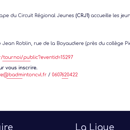
tape du Circuit Régional Jeunes
(CRJ1)
accueille les jeu
 Jean Roblin, rue de la Boyaudiere (près du collège P
r/tournoi/public?eventid=15297
r vous inscrire.
ere@badmintoncvl.fr
/
0607620422
ire
La Ligue