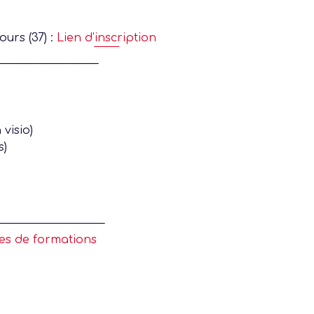
ours (37) :
Lien d’inscription
—————————–
visio)
s)
——————————
es de formations