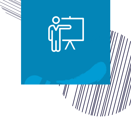
 actu :
nérale