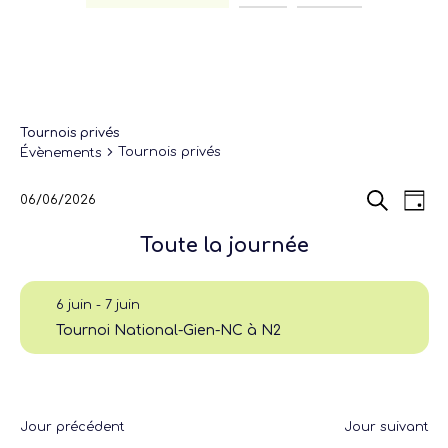
Tournois privés
Tournois privés
Évènements
Recherch
Navi
06/06/2026
Jour
de
et
Sélectionnez
Recherche
vues
navigatio
une
Évè
Toute la journée
de
date.
vues
Évènemen
6 juin
-
7 juin
Tournoi National-Gien-NC à N2
Jour précédent
Jour suivant