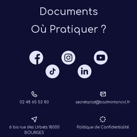
Documents
Où Pratiquer ?
Présen
Les 
Notre
Ré
02 48 65 52 80
secretariat@badmintoncvl.fr
6 bis rue des Urbets 18000
Politique de Confidentialité
BOURGES