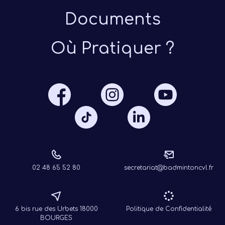
Documents
Où Pratiquer ?
Présen
Les 
Notre
Ré
02 48 65 52 80
secretariat@badmintoncvl.fr
6 bis rue des Urbets 18000
Politique de Confidentialité
BOURGES