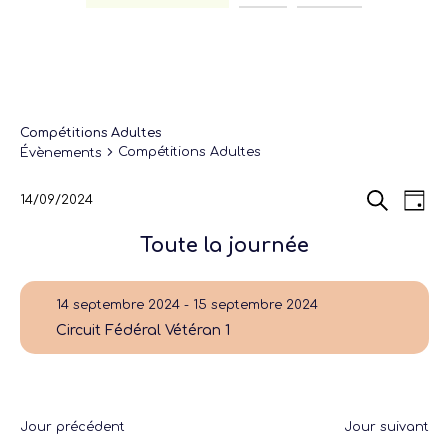
Compétitions Adultes
Compétitions Adultes
Évènements
Recherch
Navi
14/09/2024
Jour
de
et
Sélectionnez
Recherche
vues
navigatio
une
Évè
Toute la journée
de
date.
vues
Évènemen
14 septembre 2024
-
15 septembre 2024
Circuit Fédéral Vétéran 1
Jour précédent
Jour suivant