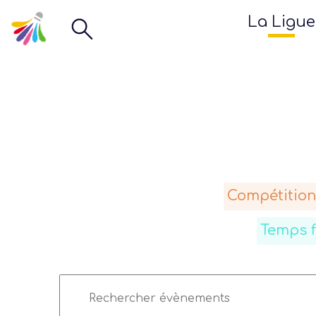
La Ligue
Compétition
Temps 
Recherche
Saisir
et
mot-
navigation