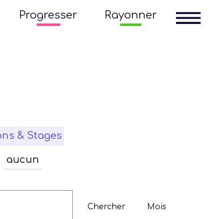
Progresser
Rayonner
ons & Stages
aucun
Navigation
de
Chercher
Mois
vues