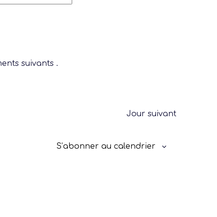
Évènement
ents suivants
.
Ligue
Construire
Jour suivant
Jouer
S’abonner au calendrier
Former
Progresser