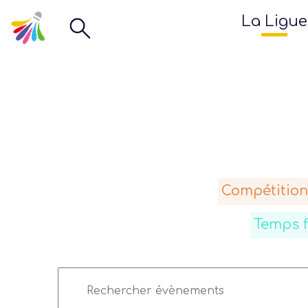
La Ligue
Compétition
Temps 
Recherche
Saisir
et
mot-
navigation