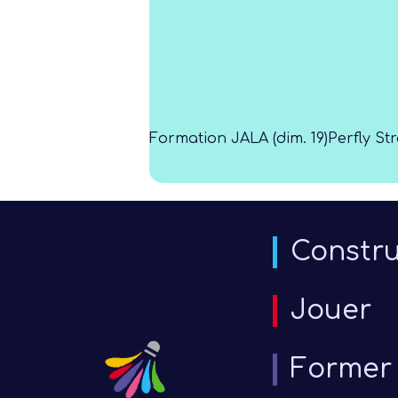
Formation JALA (dim. 19)
Perfly St
Constru
Jouer
Former