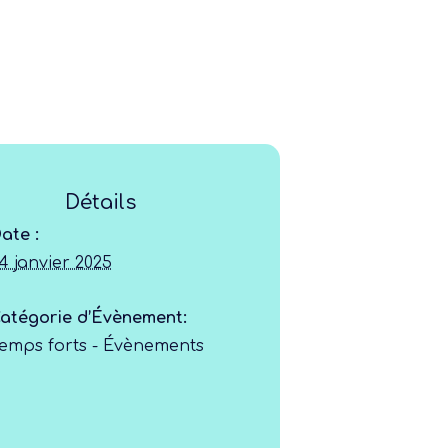
Ligue
Détails
Construire
ate :
4 janvier 2025
Jouer
atégorie d’Évènement:
emps forts - Évènements
Former
Progresser