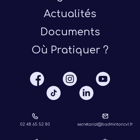
Actualités
Documents
Où Pratiquer ?
Présen
Les 
Notre
Ré
02 48 65 52 80
secretariat@badmintoncvl.fr